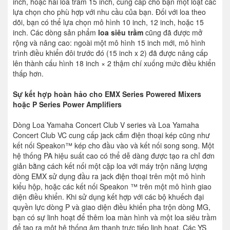
inch, hoặc hai loa trầm 15 inch, cung cấp cho bạn một loạt các
lựa chọn cho phù hợp với nhu cầu của bạn. Đối với loa theo
dõi, bạn có thể lựa chọn mô hình 10 inch, 12 inch, hoặc 15
inch. Các dòng sản phẩm
loa siêu trầm
cũng đã được mở
rộng và nâng cao: ngoài một mô hình 15 inch mới, mô hình
trình điều khiển đôi trước đó (15 inch x 2) đã được nâng cấp
lên thành cấu hình 18 inch × 2 thậm chí xuống mức điều khiển
thấp hơn.
Sự kết hợp hoàn hảo cho EMX Series Powered Mixers
hoặc P Series Power Amplifiers
Dòng Loa Yamaha Concert Club V series và Loa Yamaha
Concert Club VC cung cấp jack cắm điện thoại kép cũng như
kết nối Speakon™ kép cho đầu vào và kết nối song song. Một
hệ thống PA hiệu suất cao có thể dễ dàng được tạo ra chỉ đơn
giản bằng cách kết nối một cặp loa với máy trộn năng lượng
dòng EMX sử dụng đầu ra jack điện thoại trên một mô hình
kiểu hộp, hoặc các kết nối Speakon ™ trên một mô hình giao
diện điều khiển. Khi sử dụng kết hợp với các bộ khuếch đại
quyền lực dòng P và giao diện điều khiển pha trộn dòng MG,
bạn có sự linh hoạt để thêm loa màn hình và một loa siêu trầm
để tạo ra một hệ thống âm thanh trực tiếp linh hoạt. Các YS