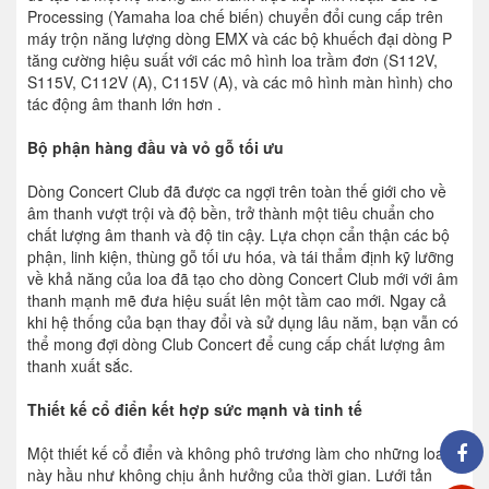
Processing (Yamaha loa chế biến) chuyển đổi cung cấp trên
máy trộn năng lượng dòng EMX và các bộ khuếch đại dòng P
tăng cường hiệu suất với các mô hình loa trầm đơn (S112V,
S115V, C112V (A), C115V (A), và các mô hình màn hình) cho
tác động âm thanh lớn hơn .
Bộ phận hàng đầu và vỏ gỗ tối ưu
Dòng Concert Club đã được ca ngợi trên toàn thế giới cho về
âm thanh vượt trội và độ bền, trở thành một tiêu chuẩn cho
chất lượng âm thanh và độ tin cậy. Lựa chọn cẩn thận các bộ
phận, linh kiện, thùng gỗ tối ưu hóa, và tái thẩm định kỹ lưỡng
về khả năng của loa đã tạo cho dòng Concert Club mới với âm
thanh mạnh mẽ đưa hiệu suất lên một tầm cao mới. Ngay cả
khi hệ thống của bạn thay đổi và sử dụng lâu năm, bạn vẫn có
thể mong đợi dòng Club Concert để cung cấp chất lượng âm
thanh xuất sắc.
Thiết kế cổ điển kết hợp sức mạnh và tinh tế
Một thiết kế cổ điển và không phô trương làm cho những loa
này hầu như không chịu ảnh hưởng của thời gian. Lưới tản