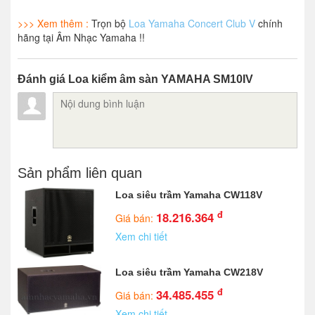
>>> Xem thêm :
Trọn bộ
Loa Yamaha Concert Club V
chính
hãng tại Âm Nhạc Yamaha !!
Đánh giá Loa kiểm âm sàn YAMAHA SM10IV
Sản phẩm liên quan
Loa siêu trầm Yamaha CW118V
đ
18.216.364
Giá bán:
Xem chi tiết
Loa siêu trầm Yamaha CW218V
đ
34.485.455
Giá bán:
Xem chi tiết