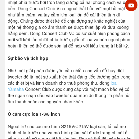
nhiệt phía trước hơi tròn tăng cường cả hai phong cách và độ
bền. Dòng Concert Club V có ngoại thất bền với một bề mặt
như tấm thảm, và tay cầm kim loại lớn để cải thiện tính di
động. Chúng được thiết kế để chịu đựng sự khắc nghiệt của
một hệ thống gia cố âm thanh sẽ được thiết lập và đưa xuống
hằng đêm. Dòng Concert Club VC có sự xuất hiện phong cách
mới với lưới tản nhiệt phía trước, giấu đi loa và bên ngoài phun
hoàn thiện có thể được sơn lại để hợp với kiểu trang trí bất kỳ.
Sự bảo vệ tích hợp
Như một giải pháp được yêu cầu nhiều cho vấn đề hủy diệt
tweeter đó là một sự xuất hiện thật đáng tiếc thường gặp trong
các thiết bị và kinh doanh cho thuê phòng thu, dòng
loa
Yamaha
Concert Club được cung cấp với một mạch bảo vệ có
thể ngăn chặn đầu vào tweeter quá mức do thông tin phản hồi
âm thanh hoặc các nguyên nhân khác.
Ổ cắm cực loa 1-3/8 inch
Ngoại trừ cho các mô hình S215V/C215V loại sàn, tất cả mô
hình phía trước nhà và mô hình giám sát được trang bị một ổ
cắm cực để sử dụng với bệ của loa. Bạn có thể đặt các loa này