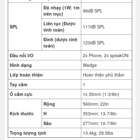
Độ nhạy (1W; 1m
96dB SPL
trên trục)
Liên tục (Được
SPL
117dB SPL
tính toán)
Đỉnh (được tính
123dB SPL
toán)
Đầu nối I/O
2x Phone, 2x speakON
Hình dạng
Wedge
Lớp hoàn thiện
Hoàn thiện phủ thảm
Tay cầm
1
Ổ cắm cực
1x 35mm (1-3/8in)
Rộng
560mm; 22in
Kích thước
H
353mm; 13-7/8in
Sâu
277mm; 10-7/8in
Trọng lượng tịnh
13.4kg; 29.5lbs