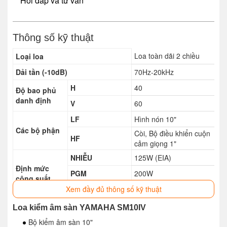
Hỏi đáp và tư vấn
Thông số kỹ thuật
Loa toàn dãi 2 chiều
Loại loa
Dải tần (-10dB)
70Hz-20kHz
H
40
Độ bao phủ
danh định
V
60
LF
Hình nón 10"
Các bộ phận
Còi, Bộ điều khiển cuộn
HF
cảm giọng 1"
NHIỄU
125W (EIA)
Định mức
PGM
200W
công suất
Xem đầy đủ thông số kỹ thuật
ĐỈNH
400W
Trở kháng danh định
8ohms
Loa kiểm âm sàn YAMAHA SM10IV
Độ nhạy (1W; 1m
Bộ kiểm âm sàn 10"
96dB SPL