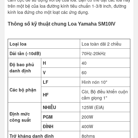
trên một bệ của loa đường kính tiêu chuẩn 1-3/8 inch, đường
kính loa đứng cho một loạt các ứng dụng.
Thông số kỹ thuật chung Loa Yamaha SM10IV
Loại loa
Loa toàn dãi 2 chiều
Dải tần (-10dB)
70Hz-20kHz
H
40
Độ bao phủ
danh định
V
60
LF
Hình nón 10"
Các bộ phận
Còi, Bộ điều khiển cuộn
HF
cảm giọng 1"
NHIỄU
125W (EIA)
Định mức
PGM
200W
công suất
ĐỈNH
400W
Trở kháng danh định
8ohms