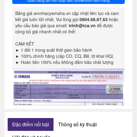
Giao hàng tận nơi hoặc đến Showroom xem hàng
Bảng giá amnhacyamaha.vn cập nhật liên tục và cam
kết giá luôn tốt nhất. Vui lòng gọi
0904.68.67.63
hoặc
yêu cầu báo giá qua email:
trinh@tca.vn
để được
công bố giá nhanh nhất có thể!
CAM KẾT
► 1 đổi 1 trong suất thời gian bảo hành
► 100% chính hãng (cấp CO, CQ, Bill, tờ khai HQ)
► Hoàn tiền 100% nếu không đảm bảo chất lượng
Đặc điểm nổi bật
Thông số kỹ thuật