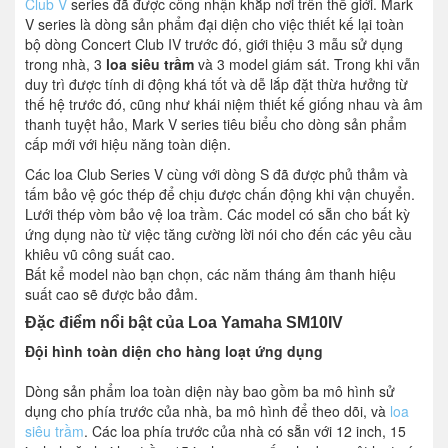
Club V
series đã được công nhận khắp nơi trên thế giới. Mark
V series là dòng sản phẩm đại diện cho việc thiết kế lại toàn
bộ dòng Concert Club IV trước đó, giới thiệu 3 mẫu sử dụng
trong nhà, 3
loa siêu trầm
và 3 model giám sát. Trong khi vẫn
duy trì được tính di động khá tốt và dễ lắp đặt thừa hưởng từ
thế hệ trước đó, cũng như khái niệm thiết kế giống nhau và âm
thanh tuyệt hảo, Mark V series tiêu biểu cho dòng sản phẩm
cấp mới với hiệu năng toàn diện.
Các loa Club Series V cùng với dòng S đã được phủ thảm và
tấm bảo vệ góc thép để chịu được chấn động khi vận chuyển.
Lưới thép vòm bảo vệ loa trầm. Các model có sẵn cho bất kỳ
ứng dụng nào từ việc tăng cường lời nói cho đến các yêu cầu
khiêu vũ công suất cao.
Bất kể model nào bạn chọn, các năm tháng âm thanh hiệu
suất cao sẽ được bảo đảm.
Đặc điểm nổi bật của Loa Yamaha SM10IV
Đội hình toàn diện cho hàng loạt ứng dụng
Dòng sản phẩm loa toàn diện này bao gồm ba mô hình sử
dụng cho phía trước của nhà, ba mô hình để theo dõi, và
loa
siêu trầm
. Các loa phía trước của nhà có sẵn với 12 inch, 15