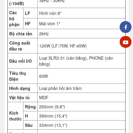
38Hz - 30kHz
(-10dB)
Các
LF
Hình nón 8"
bộ
HF
Mái vòm 1"
phận
Bộ chia tần
2kHz
Công suất
120W (LF:75W, HF:45W)
đầu ra
Loại XLR3-31 (cân bằng), PHONE (cân
Đầu nối I/O
bằng)
Tiêu thụ
60W
Điện
Hình dạng
Loại phản hồi âm trầm
Vật liệu tủ
MDF
Rộng
250mm (9,8")
Kích
H
390mm (15,4")
thước
Sâu
334mm (13,1")