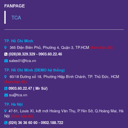
FANPAGE
TCA
TP. Hồ Chí Minh
365 Điện Biên Phủ, Phường 4, Quận 3, TP.HCM
(Xem bản đồ)
(028)38.329.329 - 0903.60.22.46
sales01@tca.vn
TP. Hồ Chí Minh (DEMO hệ thống)
60/18 Đường số 18, Phường Hiệp Bình Chánh, TP. Thủ Đức, HCM
(Xem bản đồ)
0903.60.22.47 ( Mr Sử)
su@tca.vn
TP. Hà Nội
47-51, Louis XI, kđt mới Hoàng Văn Thụ, P.Yên Sở, Q.Hoàng Mai, Hà
Nội
(Xem bản đồ)
(024) 36 36 60 60 - 0902.188.722