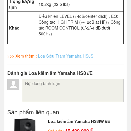
Trọng lượng
10,2kg (22,5 lbs)
tịnh
Điều khiển LEVEL (+4dB/center click) , EQ:
Công tắc HIGH TRIM (+/- 2dB at HF) / Công
Khác
tắc ROOM CONTROL (0/-2/-4 dB dưới
500Hz)
>>> Xem thêm :
Loa Siêu Trầm Yamaha HS8S
Đánh giá Loa kiểm âm Yamaha HS8 //E
Sản phẩm liên quan
Loa kiểm âm Yamaha HS8IW //E
đ
15.480.000
Giá bán: