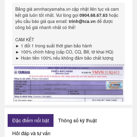
Bảng giá amnhacyamaha.vn cập nhật liên tục và cam
kết giá luôn tốt nhất. Vui lòng gọi
0904.68.67.63
hoặc
yêu cầu báo giá qua email:
trinh@tca.vn
để được
công bố giá nhanh nhất có thể!
CAM KẾT
► 1 đổi 1 trong suất thời gian bảo hành
► 100% chính hãng (cấp CO, CQ, Bill, tờ khai HQ)
► Hoàn tiền 100% nếu không đảm bảo chất lượng
Đặc điểm nổi bật
Thông số kỹ thuật
Hỏi đáp và tư vấn