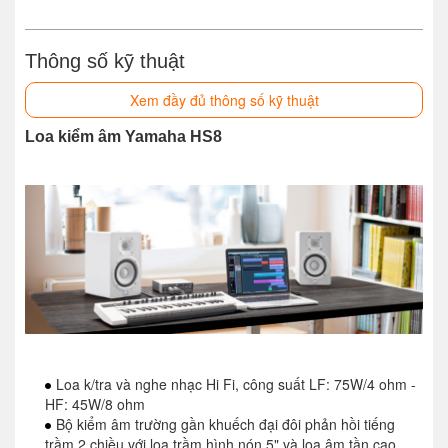
Thông số kỹ thuật
Xem đầy đủ thông số kỹ thuật
Loa kiểm âm Yamaha HS8
Loa k/tra và nghe nhạc Hi Fi, công suất LF: 75W/4 ohm -
HF: 45W/8 ohm
Bộ kiểm âm trường gần khuếch đại đôi phản hồi tiếng
trầm 2 chiều với loa trầm hình nón 5" và loa âm tần cao