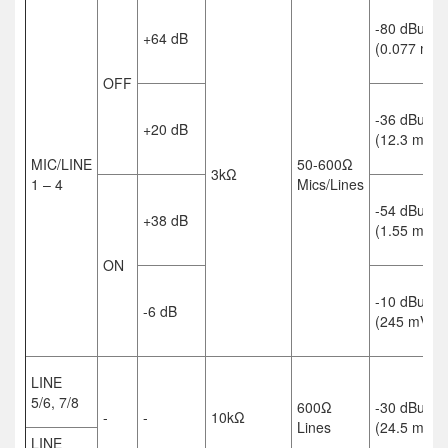
-80 dBu
+64 dB
(0.077 mV)
OFF
-36 dBu
+20 dB
(12.3 mV)
MIC/LINE
50-600Ω
3kΩ
1 – 4
Mics/Lines
-54 dBu
+38 dB
(1.55 mV)
ON
-10 dBu
-6 dB
(245 mV)
LINE
5/6, 7/8
600Ω
-30 dBu
-
-
10kΩ
Lines
(24.5 mV)
LINE