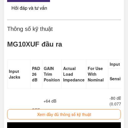
Hỏi đáp và tư vấn
Thông số kỹ thuật
MG10XUF đầu ra
Input Lev
PAD
GAIN
Actual
For Use
Input
26
Trim
Load
With
Jacks
Sensitivi
dB
Position
Impedance
Nominal
-80 dBu
+64 dB
(0.077 mV
OFF
Xem đầy đủ thông số kỹ thuật
-36 dBu
+20 dB
(12.3 mV)