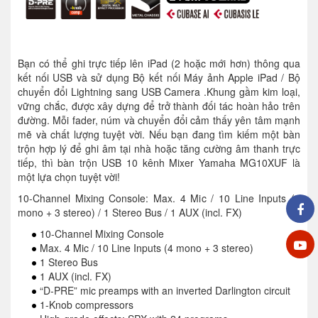
Bạn có thể ghi trực tiếp lên iPad (2 hoặc mới hơn) thông qua
kết nối USB và sử dụng Bộ kết nối Máy ảnh Apple iPad / Bộ
chuyển đổi Lightning sang USB Camera .Khung gầm kim loại,
vững chắc, được xây dựng để trở thành đối tác hoàn hảo trên
đường. Mỗi fader, núm và chuyển đổi cảm thấy yên tâm mạnh
mẽ và chất lượng tuyệt vời. Nếu bạn đang tìm kiếm một bàn
trộn hợp lý để ghi âm tại nhà hoặc tăng cường âm thanh trực
tiếp, thì bàn trộn USB 10 kênh Mixer Yamaha MG10XUF là
một lựa chọn tuyệt vời!
10-Channel Mixing Console: Max. 4 Mic / 10 Line Inputs (4
mono + 3 stereo) / 1 Stereo Bus / 1 AUX (incl. FX)
10-Channel Mixing Console
Max. 4 Mic / 10 Line Inputs (4 mono + 3 stereo)
1 Stereo Bus
1 AUX (incl. FX)
“D-PRE” mic preamps with an inverted Darlington circuit
1-Knob compressors