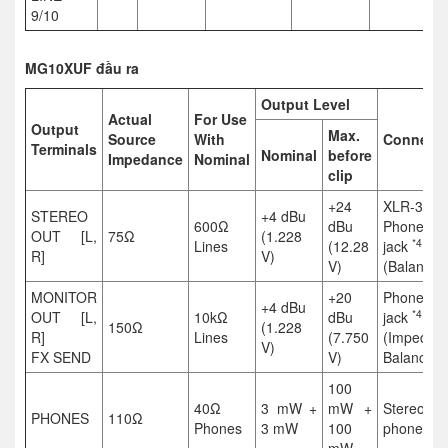
9/10
MG10XUF đầu ra
Output Level
Actual
For Use
Output
Max.
Source
With
Connecto
Terminals
Nominal
before
Impedance
Nominal
clip
+24
XLR-3-32
STEREO
+4 dBu
600Ω
dBu
Phone
OUT [L,
75Ω
(1.228
*4
Lines
(12.28
jack
R]
V)
V)
(Balanced
MONITOR
+20
Phone
+4 dBu
*4
OUT [L,
10kΩ
dBu
jack
150Ω
(1.228
R]
Lines
(7.750
(Impedan
V)
FX SEND
V)
Balanced)
100
40Ω
3 mW +
mW +
Stereo
PHONES
110Ω
Phones
3 mW
100
phone jac