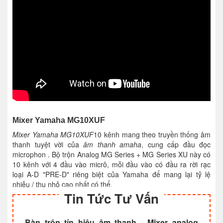
MIC/LINE
50-600Ω
3kΩ
Mics/Lines
1 – 4
-54 dBu
+38 dB
(1.55 mV)
ON
-10 dBu
-6 dB
(245 mV)
LINE
5/6, 7/8
600Ω
-30 dBu
-
-
10kΩ
Mixer Yamaha MG10XUF
Lines
(24.5 mV)
LINE
Mixer Yamaha MG10XUF
10 kênh mang theo truyền thống âm
9/10
thanh tuyệt vời của
âm thanh amaha
, cung cấp đầu đọc
microphon . Bộ trộn Analog MG Series + MG Series XU này có
10 kênh với 4 đầu vào micrô, mỗi đầu vào có đầu ra rời rạc
loại A-D "PRE-D" riêng biệt của Yamaha để mang lại tỷ lệ
nhiễu / thu nhỏ cao nhất có thể.
MG10XUF đầu vào
Tin Tức Tư Vấn
Bàn trộn tín hiệu âm thanh - Mixer analog