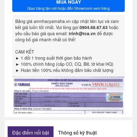
MUA NGAY
Giao hàng tận nơi hoặc đến Showroom xem hàng
Bảng giá amnhacyamaha.vn cập nhật liên tục và cam
kết giá luôn tốt nhất. Vui lòng gọi
0904.68.67.63
hoặc
yêu cầu báo giá qua email:
trinh@tca.vn
để được
công bố giá nhanh nhất có thể!
CAM KẾT
► 1 đổi 1 trong suất thời gian bảo hành
► 100% chính hãng (cấp CO, CQ, Bill, tờ khai HQ)
► Hoàn tiền 100% nếu không đảm bảo chất lượng
Đặc điểm nổi bật
Thông số kỹ thuật