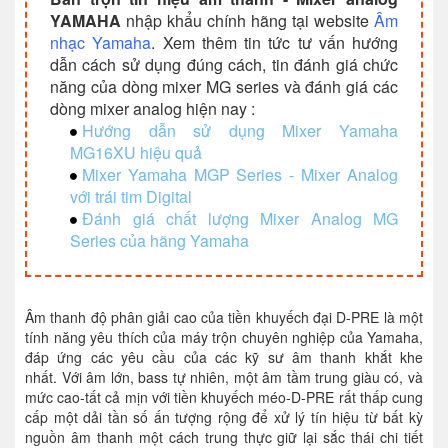
Output Level
Actual
For Use
YAMAHA
nhập khẩu chính hãng tại website
Âm
Output
Max.
Source
With
Connect
nhạc Yamaha
. Xem thêm tin tức tư vấn hướng
Terminals
Nominal
before
Impedance
Nominal
dẫn cách sử dụng đúng cách, tin đánh giá chức
clip
năng của dòng mixer MG series và đánh giá các
+24
XLR-3-3
dòng mixer analog hiện nay :
+4 dBu
STEREO
600Ω
dBu
Phone
Hướng dẫn sử dụng Mixer Yamaha
75Ω
(1.228
*4
Lines
(12.28
jack
OUT [L, R]
MG16XU hiệu quả
V)
V)
(Balance
Mixer Yamaha MGP Series - Mixer Analog
+20
Phone
với trái tim Digital
MONITOR
+4 dBu
*4
10kΩ
dBu
jack
150Ω
(1.228
Đánh giá chất lượng Mixer Analog MG
OUT [L, R]
Lines
(7.750
(Impeda
V)
Series của hãng Yamaha
FX SEND
V)
Balanced
100
40Ω
3 mW +
mW +
Stereo
PHONES
110Ω
Phones
3 mW
100
phone ja
Âm thanh độ phân giải cao của tiền khuyếch đại D-PRE là một
mW
tính năng yêu thích của máy trộn chuyên nghiệp của Yamaha,
đáp ứng các yêu cầu của các kỹ sư âm thanh khắt khe
nhất. Với âm lớn, bass tự nhiên, một âm tầm trung giàu có, và
mức cao-tất cả mịn với tiền khuyếch méo-D-PRE rất thấp cung
cấp một dải tần số ấn tượng rộng để xử lý tín hiệu từ bất kỳ
nguồn âm thanh một cách trung thực giữ lại sắc thái chi tiết