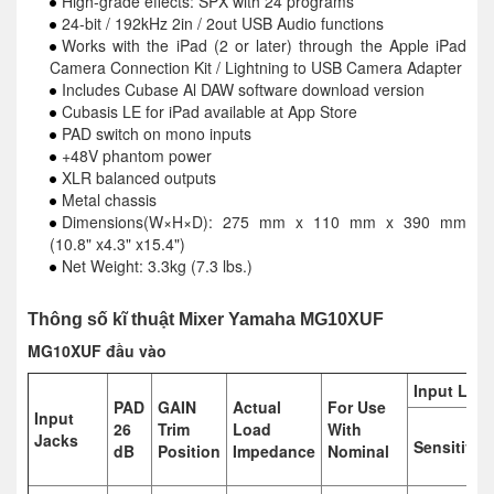
High-grade effects: SPX with 24 programs
24-bit / 192kHz 2in / 2out USB Audio functions
Works with the iPad (2 or later) through the Apple iPad
Camera Connection Kit / Lightning to USB Camera Adapter
Includes Cubase Al DAW software download version
Cubasis LE for iPad available at App Store
PAD switch on mono inputs
+48V phantom power
XLR balanced outputs
Metal chassis
Dimensions(W×H×D): 275 mm x 110 mm x 390 mm
(10.8" x4.3" x15.4")
Net Weight: 3.3kg (7.3 lbs.)
Thông số kĩ thuật Mixer Yamaha MG10XUF
MG10XUF đầu vào
Input Leve
PAD
GAIN
Actual
For Use
Input
26
Trim
Load
With
Jacks
Sensitivit
dB
Position
Impedance
Nominal