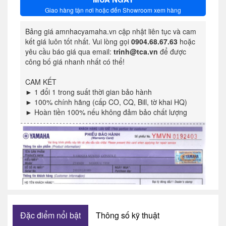
Giao hàng tận nơi hoặc đến Showroom xem hàng
Bảng giá amnhacyamaha.vn cập nhật liên tục và cam
kết giá luôn tốt nhất. Vui lòng gọi
0904.68.67.63
hoặc
yêu cầu báo giá qua email:
trinh@tca.vn
để được
công bố giá nhanh nhất có thể!
CAM KẾT
► 1 đổi 1 trong suất thời gian bảo hành
► 100% chính hãng (cấp CO, CQ, Bill, tờ khai HQ)
► Hoàn tiền 100% nếu không đảm bảo chất lượng
Đặc điểm nổi bật
Thông số kỹ thuật