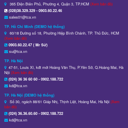
365 Điện Biên Phủ, Phường 4, Quận 3, TP.HCM
(Xem bản đồ)
(028)38.329.329 - 0903.60.22.46
sales01@tca.vn
TP. Hồ Chí Minh (DEMO hệ thống)
60/18 Đường số 18, Phường Hiệp Bình Chánh, TP. Thủ Đức, HCM
(Xem bản đồ)
0903.60.22.47 ( Mr Sử)
su@tca.vn
TP. Hà Nội
47-51, Louis XI, kđt mới Hoàng Văn Thụ, P.Yên Sở, Q.Hoàng Mai, Hà
Nội
(Xem bản đồ)
(024) 36 36 60 60 - 0902.188.722
kd@tca.vn
TP. Hà Nội (DEMO hệ thống)
Số 30, ngách 88/61 Giáp Nhị, Thịnh Liệt, Hoàng Mai, Hà Nội
(Xem
bản đồ)
(024) 36.36.60.60 - 0902.188.722
kd@tca.vn