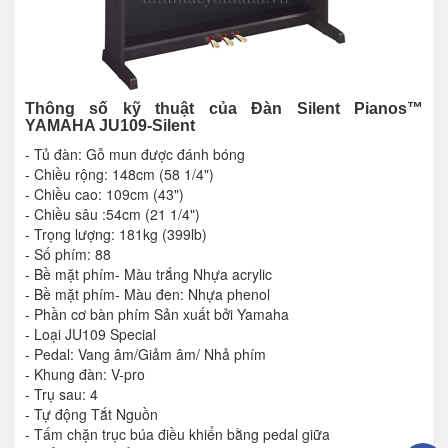
Thông số kỹ thuật của Đàn Silent Pianos™
YAMAHA JU109-Silent
- Tủ đàn: Gỗ mun được đánh bóng
- Chiều rộng: 148cm (58 1/4")
- Chiều cao: 109cm (43")
- Chiều sâu :54cm (21 1/4")
- Trọng lượng: 181kg (399lb)
- Số phím: 88
- Bề mặt phím- Màu trắng Nhựa acrylic
- Bề mặt phím- Màu đen: Nhựa phenol
- Phần cơ bàn phím Sản xuất bởi Yamaha
- Loại JU109 Special
- Pedal: Vang âm/Giảm âm/ Nhả phím
- Khung đàn: V-pro
- Trụ sau: 4
- Tự động Tắt Nguồn
- Tấm chặn trục búa điều khiển bằng pedal giữa