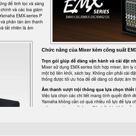
ng để tinh lọc và sàng
 chính và các loa giám
n Yamaha EMX-series P
ý và phân tán âm thanh
và tất nhiên là âm
Chức năng của Mixer kèm công suất EM
Trọn gói giúp dễ dàng vận hành và cài đặt 
Mixer sử dụng EMX-series tích hợp mixer, âm ly 
một bộ liền khối, xách tay. Không cần phải cài đ
thống được tối ưu hóa để dễ dàng có được âm tha
Âm thanh vượt trội thông qua lựa chọn thiết kế
Việc lựa chọn các chi tiết mang tính quyết định 
Yamaha không cần có quá nhiều nỗ lực để lựa chọn
nghe quan trọng sử dụng điện trở chip không ồn
chính xác, không gây ồn. Phải cẩn thận khi bố 
bảo rằng không gây ra tiếng ồn không mong muố
Điều khiển và kết nối trực giác, thiết thực
Lựa chọn bàn trộn âm cung cấp tất cả là 12 đầu 