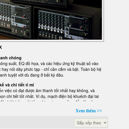
X
nhanh chóng
công suất, EQ đồ họa, và các hiệu ứng kỹ thuật số vào
ặt hay nối dây phức tạp - chỉ cần cắm và bật. Toàn bộ hệ
nh tuyệt vời dù đang ở bất kỳ đâu.
 và chi tiết tỉ mỉ
đến việc có đạt được âm thanh tốt nhất hay không, và
 chi tiết tốt nhất. Ví dụ, mạch điện bộ khuếch đại tai
 đặc biệt trên một tấm phim nicrom mỏng để giảm âm
trí sàn cho hệ thống cũng như mạch điện chung nhằm đảm
Xem thêm >>
n hoặc nhiễu làm giảm chất lượng âm thanh.
vào với cấu hình đa năng: kênh 1 đến 4 là đầu vào tai