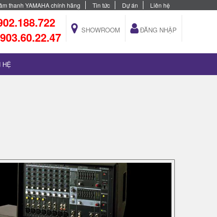
bị âm thanh YAMAHA chính hãng
Tin tức
Dự án
Liên hệ
902.188.722
SHOWROOM
ĐĂNG NHẬP
903.60.22.47
N HỆ