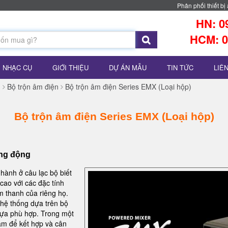
Phân phối thiết 
HN: 0
HCM: 0
NHẠC CỤ
GIỚI THIỆU
DỰ ÁN MẪU
TIN TỨC
LIÊ
)
Bộ trộn âm điện
Bộ trộn âm điện Series EMX (Loại hộp)
Bộ trộn âm điện Series EMX (Loại hộp)
ống động
hành ở câu lạc bộ biết
cao với các đặc tính
m thanh của riêng họ.
t hệ thống dựa trên bộ
lựa phù hợp. Trong một
n âm để kết hợp và cân