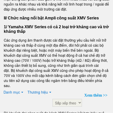
nguồn ra khác nhau và khả năng kết nối linh hoạt trong / ngoài để
đáp ứng được nhiều môi trường cài đặt.
II/ Chức năng nổi bật Ampli công suất XMV Series
1/ Yamaha XMV Series có cả 2 loại trở kháng cao và trở
kháng thấp
Các ứng dụng âm thanh được cài đặt thường yêu cầu kết nối trở
kháng cao và thấp ở cùng một địa điểm, đòi hỏi phải có các bộ
khuếch đại riêng biệt, hoặc một máy biến thế bên ngoài. Bộ
khuếch đại công suất XMV có thể hoạt động ở cả hai chế độ trở
kháng cao (70V / 100V) hoặc trở kháng thấp (4Ω / 8Ω) đồng thời,
không cần thiết bị bổ sung, cũng như tinh giản quá trình cài
đặt. Bộ khuếch đại công suất XMV cũng cho phép hoạt động ở cả
70V và 100V cho mỗi cặp kênh bằng cách đơn giản chọn chế độ
ưu tiên sử dụng các công tắc ngâm trên bảng điều khiển phía
sau.
Danh mục
Thương hiệu
2/ Yamaha XMV sở hữu " chế độ điện đôi "
Xem thêm >>
Chế độ Double Power Mode mới được phát triển có hiệu quả gấp
đôi công suất đầu ra của các kênh đã chọn để điều khiển loa với
Bộ khuếch đại công suất đa kênh XMV Series kết hợp hiệu quả