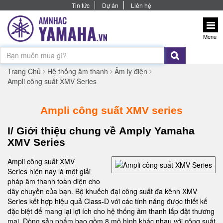
Tin tức
Dự án
Liên hệ
Menu
Trang Chủ
Hệ thống âm thanh
Âm ly điện
Ampli công suất XMV Series
Ampli công suất XMV series
I/ Giới thiệu chung về
Amply Yamaha
XMV Series
Ampli công suất XMV
Series hiện nay là một giải
pháp âm thanh toàn diện cho
dây chuyền của bạn. Bộ khuếch đại công suất đa kênh XMV
Series kết hợp hiệu quả Class-D với các tính năng được thiết kế
đặc biệt để mang lại lợi ích cho hệ thống âm thanh lắp đặt thương
mại. Dòng sản phẩm bao gồm 8 mô hình khác nhau với công suất